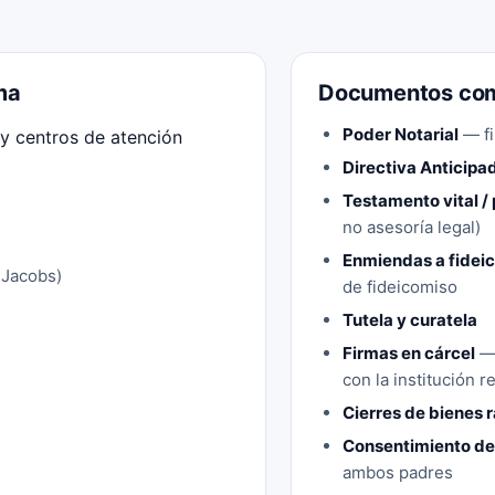
ma
Documentos com
Poder Notarial
— fi
 y centros de atención
Directiva Anticipa
Testamento vital /
no asesoría legal)
Enmiendas a fidei
/ Jacobs)
de fideicomiso
Tutela y curatela
Firmas en cárcel
— 
con la institución r
Cierres de bienes r
Consentimiento de 
ambos padres