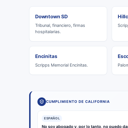
Downtown SD
Hill
Tribunal, financiero, firmas
Scrip
hospitalarias.
Encinitas
Esc
Scripps Memorial Encinitas.
Palom
CUMPLIMIENTO DE CALIFORNIA
ESPAÑOL
No soy abogado y, por lo tanto, no puedo dar