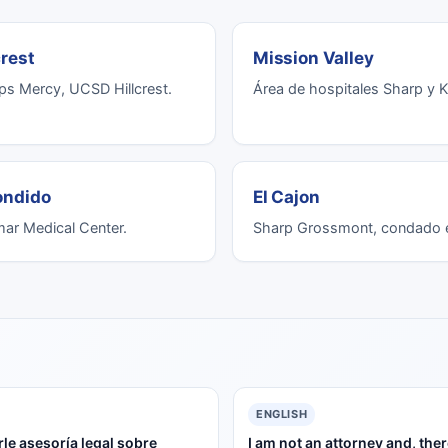
crest
Mission Valley
ps Mercy, UCSD Hillcrest.
Área de hospitales Sharp y K
ondido
El Cajon
ar Medical Center.
Sharp Grossmont, condado e
ENGLISH
le asesoría legal sobre
I am not an attorney and, the