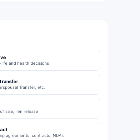
ive
life and health decisions
Transfer
rspousal Transfer, etc.
 of sale, lien release
ract
ship agreements, contracts, NDAs