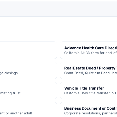
Advance Health Care Direct
California AHCD form for end-of-
Real Estate Deed / Property 
ge closings
Grant Deed, Quitclaim Deed, Inte
Vehicle Title Transfer
xisting trust
California DMV title transfer, bill
Business Document or Cont
ent or another adult
Corporate resolutions, partner