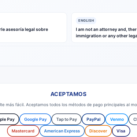
ENGLISH
le asesoría legal sobre
I am not an attorney and, the
immigration or any other lega
ACEPTAMOS
sulte más fácil. Aceptamos todos los métodos de pago principales al m
ple Pay
Google Pay
Tap to Pay
PayPal
Venmo
C
Mastercard
American Express
Discover
Visa