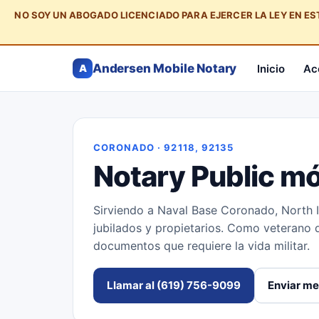
NO SOY UN ABOGADO LICENCIADO PARA EJERCER LA LEY EN E
Andersen Mobile Notary
Inicio
Ac
A
CORONADO · 92118, 92135
Notary Public mó
Sirviendo a Naval Base Coronado, North Isl
jubilados y propietarios. Como veterano 
documentos que requiere la vida militar.
Llamar al (619) 756-9099
Enviar me