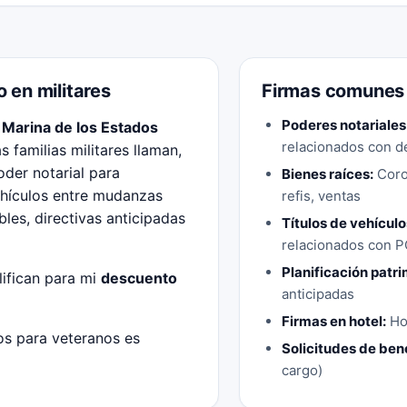
 en militares
Firmas comunes
Poderes notariales 
 Marina de los Estados
relacionados con d
 familias militares llaman,
der notarial para
Bienes raíces:
Coro
vehículos entre mudanzas
refis, ventas
les, directivas anticipadas
Títulos de vehículo
relacionados con 
Planificación patri
lifican para mi
descuento
anticipadas
Firmas en hotel:
Hot
ios para veteranos es
Solicitudes de ben
cargo)