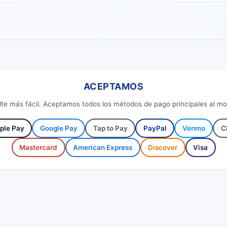
ACEPTAMOS
sulte más fácil. Aceptamos todos los métodos de pago principales al m
ple Pay
Google Pay
Tap to Pay
PayPal
Venmo
C
Mastercard
American Express
Discover
Visa